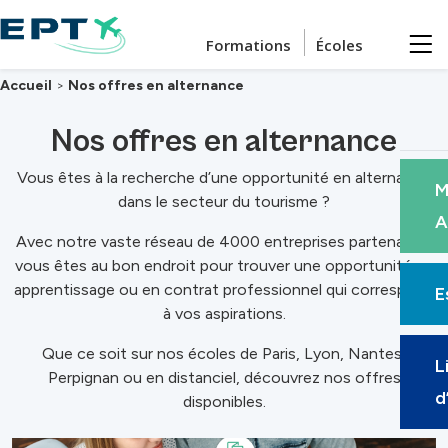
Passer au contenu principal
Formations
Écoles
Accueil
>
Nos offres en alternance
Nos offres en alternance
Vous êtes à la recherche d’une opportunité en alternance
M
dans le secteur du tourisme ?
A
Avec notre vaste réseau de 4000 entreprises partenaires,
vous êtes au bon endroit pour trouver une opportunité en
apprentissage ou en contrat professionnel qui correspond
E
à vos aspirations.
Que ce soit sur nos écoles de Paris, Lyon, Nantes,
L
Perpignan ou en distanciel, découvrez nos offres
d
disponibles.