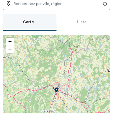
Carte
Liste
+
−