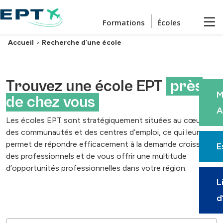
Passer au contenu principal
Formations
Écoles
Accueil
>
Recherche d’une école
Trouvez une école EPT
près
M
de chez vous
A
Les écoles EPT sont stratégiquement situées au cœur
des communautés et des centres d’emploi, ce qui leur
permet de répondre efficacement à la demande croissante
E
des professionnels et de vous offrir une multitude
d’opportunités professionnelles dans votre région.
L
d