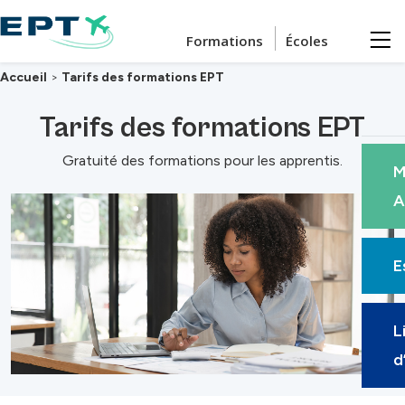
Passer au contenu principal
Formations
Écoles
Accueil
>
Tarifs des formations EPT
Tarifs des formations EPT
Gratuité des formations pour les apprentis.
M
A
E
L
d