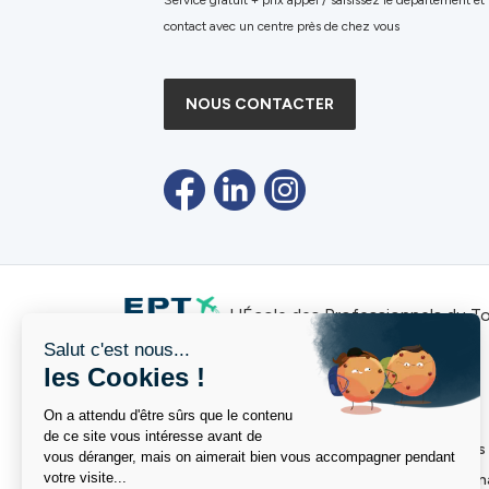
Service gratuit + prix appel / saisissez le département et
contact avec un centre près de chez vous
NOUS CONTACTER
L'École des Professionnels du T
Nos formations
L’Ecole
Toutes nos formations
La vie des écoles
BAC+2
Admission Intern