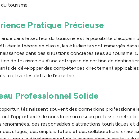
 du tourisme.
rience Pratique Précieuse
rnance dans le secteur du tourisme est la possibilité d’acquérir
étudier la théorie en classe, les étudiants sont immergés dans 
nnaissances dans des situations concrètes liées au tourisme. Qu
fice de tourisme ou d’une entreprise de gestion de destinatio
diants de développer des compétences directement applicables
s à relever les défis de l’industrie.
eau Professionnel Solide
 opportunités naissent souvent des connexions professionnell
s ont l’opportunité de construire un réseau professionnel solide
 renommées, des responsables d’attractions touristiques et des
r des stages, des emplois futurs et des collaborations enrichi
cieux pour le développement de la carrière dans le secteur du t