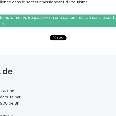
ellence dans le secteur passionnant du tourisme.
transformer votre passion en une carrière réussie dans le sect
ue.
t de
s ou une
e écoute par
 908 de 8h