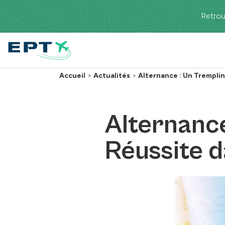
Passer au contenu principal
Retrou
Accueil
>
Actualités
>
Alternance : Un Tremplin
Alternance
Réussite d