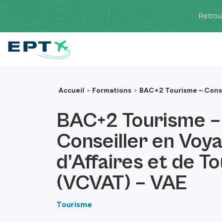
Passer au contenu principal
Retrou
Accueil
>
Formations
>
BAC+2 Tourisme – Conse
BAC+2 Tourisme –
Conseiller en Voy
d’Affaires et de T
(VCVAT) – VAE
Tourisme