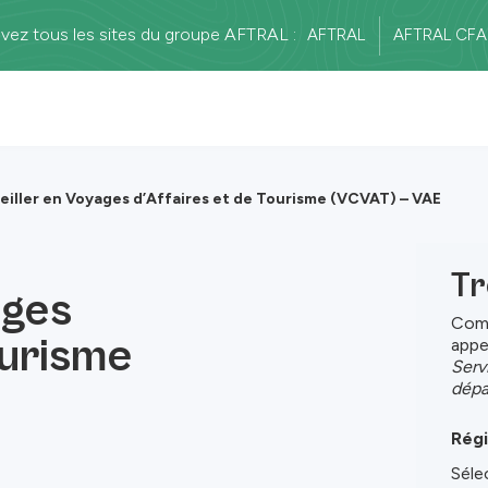
vez tous les sites du groupe AFTRAL :
AFTRAL
AFTRAL CFA
iller en Voyages d’Affaires et de Tourisme (VCVAT) – VAE
Tr
ages
Comp
ourisme
appe
Serv
dépa
Régi