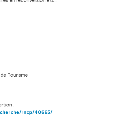
aires en reconversion etc...
 de Tourisme
rtion :
echerche/rncp/40665/