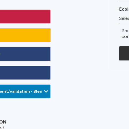
Écol
Pou
con
0
ION
5)