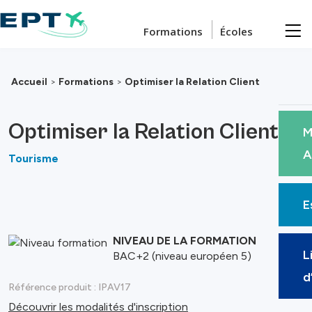
Passer au contenu principal
Formations
Écoles
Accueil
>
Formations
>
Optimiser la Relation Client
Optimiser la Relation Client
M
A
Tourisme
E
NIVEAU DE LA FORMATION
L
BAC+2 (niveau européen 5)
d
Référence produit :
IPAV17
Découvrir les modalités d'inscription